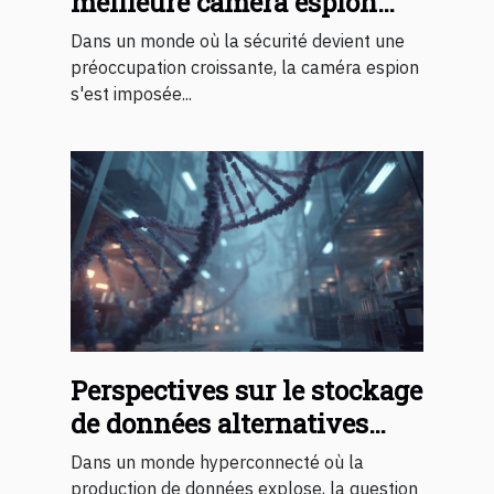
meilleure caméra espion
pour votre sécurité
Dans un monde où la sécurité devient une
préoccupation croissante, la caméra espion
s'est imposée...
Perspectives sur le stockage
de données alternatives
cloud, objets quantiques et
Dans un monde hyperconnecté où la
ADN synthétique
production de données explose, la question