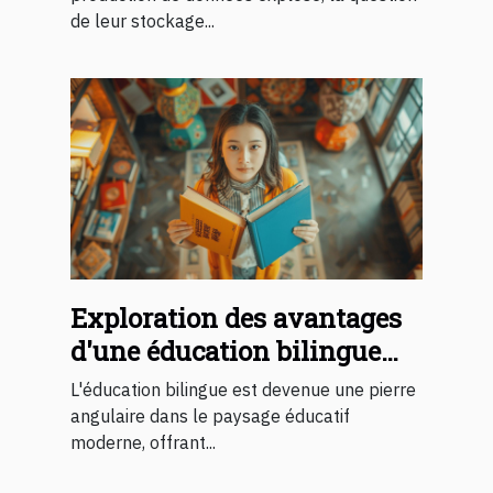
de leur stockage...
Exploration des avantages
d'une éducation bilingue
dans une école privée
L'éducation bilingue est devenue une pierre
angulaire dans le paysage éducatif
moderne, offrant...