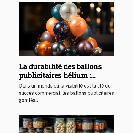
La durabilité des ballons
publicitaires hélium :
matériaux et durée de vie.
Dans un monde où la visibilité est la clé du
succès commercial, les ballons publicitaires
gonflés...