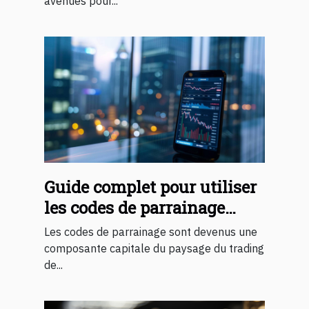
avenues pour...
Guide complet pour utiliser
les codes de parrainage
dans le trading de
Les codes de parrainage sont devenus une
cryptomonnaies
composante capitale du paysage du trading
de...