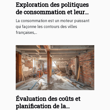
Exploration des politiques
de consommation et leur
impact sur les villes
La consommation est un moteur puissant
françaises
qui façonne les contours des villes
françaises,...
Évaluation des coûts et
planification de la