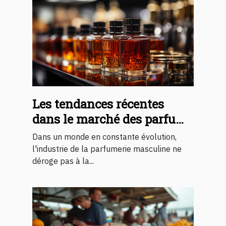
Les tendances récentes
dans le marché des parfums
pour hommes et leur impact
Dans un monde en constante évolution,
économique
l'industrie de la parfumerie masculine ne
déroge pas à la...