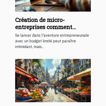
Création de micro-
entreprises comment
démarrer avec un petit
Se lancer dans l'aventure entrepreneuriale
budget
avec un budget limité peut paraître
intimidant, mais...