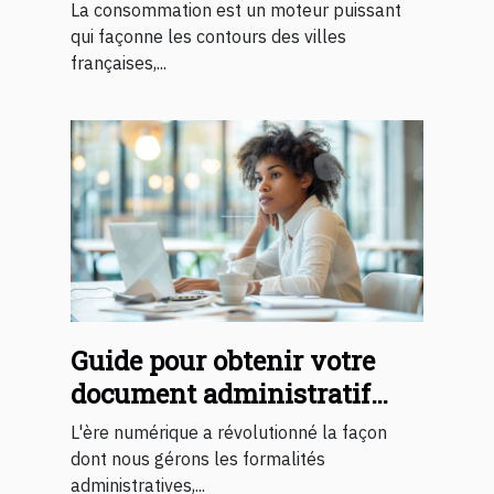
impact sur les villes
La consommation est un moteur puissant
françaises
qui façonne les contours des villes
françaises,...
Guide pour obtenir votre
document administratif
d'entreprise en ligne
L'ère numérique a révolutionné la façon
dont nous gérons les formalités
administratives,...