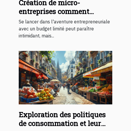
Création de micro-
entreprises comment
démarrer avec un petit
Se lancer dans l'aventure entrepreneuriale
budget
avec un budget limité peut paraître
intimidant, mais...
Exploration des politiques
de consommation et leur