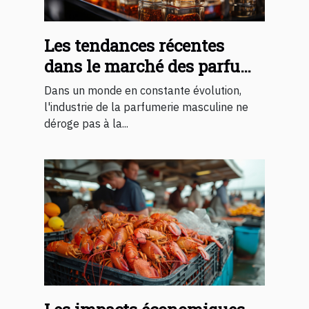
Les tendances récentes
dans le marché des parfums
pour hommes et leur impact
Dans un monde en constante évolution,
économique
l'industrie de la parfumerie masculine ne
déroge pas à la...