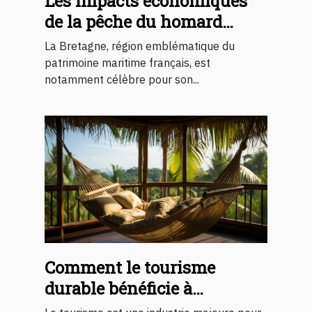
Les impacts économiques
de la pêche du homard
breton sur les
La Bretagne, région emblématique du
communautés locales
patrimoine maritime français, est
notamment célèbre pour son...
Comment le tourisme
durable bénéficie à
l'économie