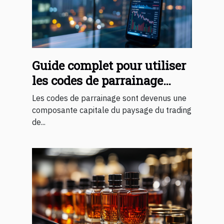
Guide complet pour utiliser
les codes de parrainage
dans le trading de
Les codes de parrainage sont devenus une
cryptomonnaies
composante capitale du paysage du trading
de...