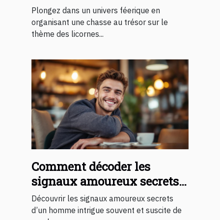
thème des licornes pour
Plongez dans un univers féerique en
enfants ?
organisant une chasse au trésor sur le
thème des licornes...
Comment décoder les
signaux amoureux secrets
d'un homme ?
Découvrir les signaux amoureux secrets
d’un homme intrigue souvent et suscite de