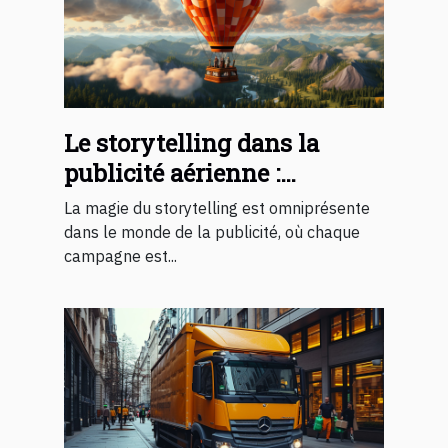
Le storytelling dans la
publicité aérienne :
comment les montgolfières
La magie du storytelling est omniprésente
racontent une histoire
dans le monde de la publicité, où chaque
campagne est...