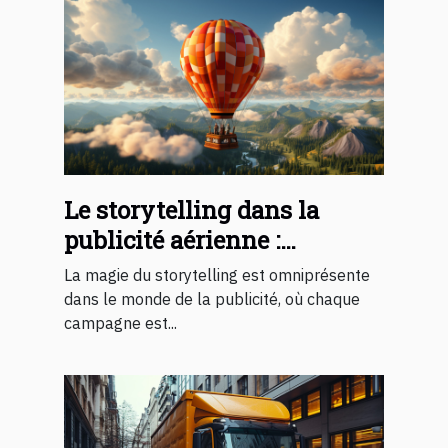
Le storytelling dans la
publicité aérienne :
comment les montgolfières
La magie du storytelling est omniprésente
racontent une histoire
dans le monde de la publicité, où chaque
campagne est...