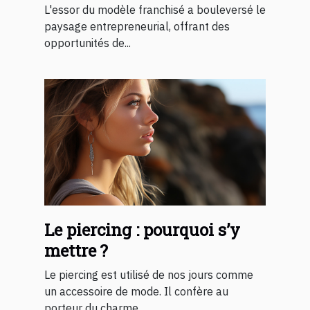
succès d'une franchise
L'essor du modèle franchisé a bouleversé le
paysage entrepreneurial, offrant des
opportunités de...
Le piercing : pourquoi s’y
mettre ?
Le piercing est utilisé de nos jours comme
un accessoire de mode. Il confère au
porteur du charme...