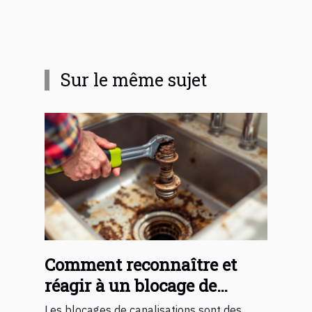
Sur le même sujet
Comment reconnaître et
réagir à un blocage de
canalisations ?
Les blocages de canalisations sont des