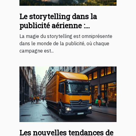
Le storytelling dans la
publicité aérienne :
comment les montgolfières
La magie du storytelling est omniprésente
racontent une histoire
dans le monde de la publicité, où chaque
campagne est...
Les nouvelles tendances de