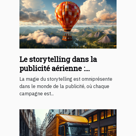
Le storytelling dans la
publicité aérienne :
comment les montgolfières
La magie du storytelling est omniprésente
racontent une histoire
dans le monde de la publicité, où chaque
campagne est...