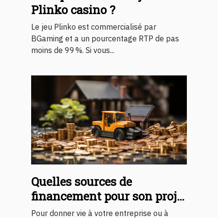
Plinko casino ?
Le jeu Plinko est commercialisé par
BGaming et a un pourcentage RTP de pas
moins de 99 %. Si vous...
Quelles sources de
financement pour son projet
?
Pour donner vie à votre entreprise ou à