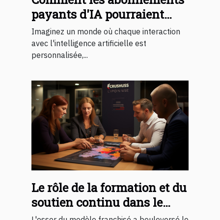
payants d'IA pourraient
changer notre quotidien
Imaginez un monde où chaque interaction
avec l'intelligence artificielle est
personnalisée,...
Le rôle de la formation et du
soutien continu dans le
succès d'une franchise
L'essor du modèle franchisé a bouleversé le