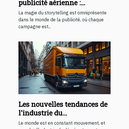
publicité aérienne :
comment les montgolfières
La magie du storytelling est omniprésente
racontent une histoire
dans le monde de la publicité, où chaque
campagne est...
Les nouvelles tendances de
l'industrie du
déménagement
Le monde est en constant mouvement, et