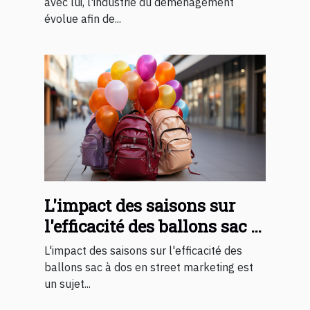
avec lui, l'industrie du déménagement
évolue afin de...
L'impact des saisons sur
l'efficacité des ballons sac à
dos en street marketing
L'impact des saisons sur l'efficacité des
ballons sac à dos en street marketing est
un sujet...