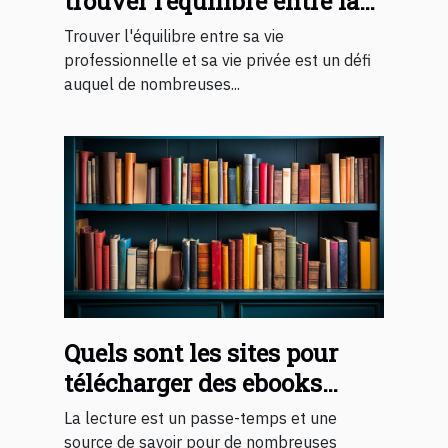
trouver l’équilibre entre la
vie professionnelle et sa vie
Trouver l'équilibre entre sa vie
privée ?
professionnelle et sa vie privée est un défi
auquel de nombreuses...
Quels sont les sites pour
télécharger des ebooks
gratuits 2023 ?
La lecture est un passe-temps et une
source de savoir pour de nombreuses